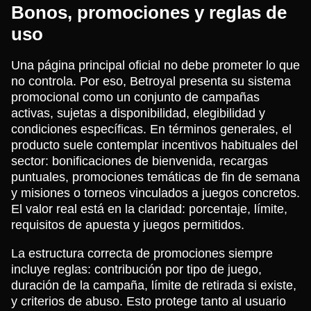
Bonos, promociones y reglas de
uso
Una página principal oficial no debe prometer lo que
no controla. Por eso, Betroyal presenta su sistema
promocional como un conjunto de campañas
activas, sujetas a disponibilidad, elegibilidad y
condiciones específicas. En términos generales, el
producto suele contemplar incentivos habituales del
sector: bonificaciones de bienvenida, recargas
puntuales, promociones temáticas de fin de semana
y misiones o torneos vinculados a juegos concretos.
El valor real está en la claridad: porcentaje, límite,
requisitos de apuesta y juegos permitidos.
La estructura correcta de promociones siempre
incluye reglas: contribución por tipo de juego,
duración de la campaña, límite de retirada si existe,
y criterios de abuso. Esto protege tanto al usuario