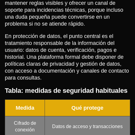
mantener reglas visibles y ofrecer un canal de
soporte para incidencias técnicas, porque incluso
una duda pequeña puede convertirse en un
problema si no se atiende rápido.
En protección de datos, el punto central es el
tratamiento responsable de la información del
usuario: datos de cuenta, verificación, pagos e
historial. Una plataforma formal debe disponer de
políticas claras de privacidad y gestión de datos,
con acceso a documentación y canales de contacto
para consultas.
Tabla: medidas de seguridad habituales
Medida
Qué protege
Cifrado de
Datos de acceso y transacciones
conexión