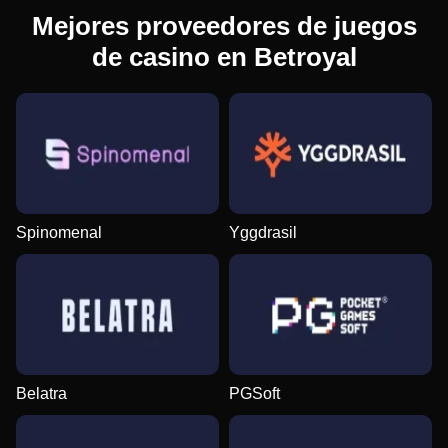
Mejores proveedores de juegos
de casino en Betroyal
Spinomenal
Yggdrasil
Belatra
PGSoft