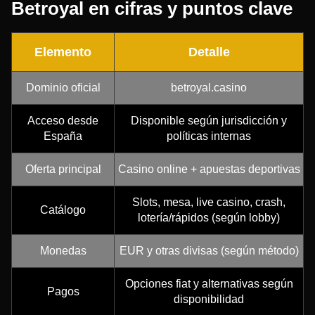
Betroyal en cifras y puntos clave
Elemento
Detalle
Dominio oficial
betroyal.casino
Acceso desde
Disponible según jurisdicción y
España
políticas internas
Oferta principal
Casino online + apuestas deportivas
Slots, mesa, live casino, crash,
Catálogo
lotería/rápidos (según lobby)
Monedas
EUR y otras divisas (según método)
Opciones fiat y alternativas según
Pagos
disponibilidad