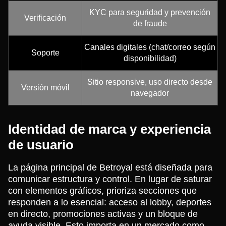
KYC para seguridad y prevención
Verificación
de fraude
Canales digitales (chat/correo según
Soporte
disponibilidad)
Sitio responsive, uso directo desde
Versión móvil
navegador
Identidad de marca y experiencia
de usuario
La página principal de Betroyal está diseñada para
comunicar estructura y control. En lugar de saturar
con elementos gráficos, prioriza secciones que
responden a lo esencial: acceso al lobby, deportes
en directo, promociones activas y un bloque de
ayuda visible. Esto importa en un mercado como