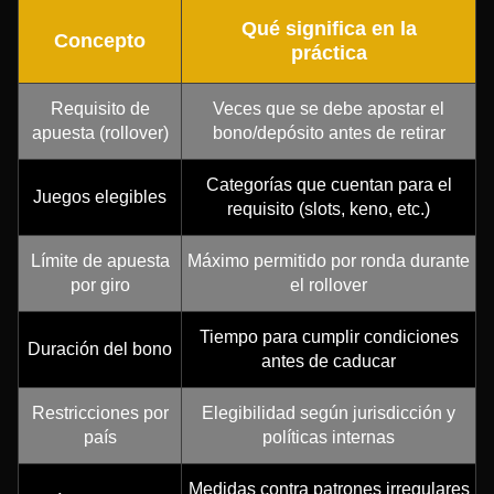
Qué significa en la
Concepto
práctica
Requisito de
Veces que se debe apostar el
apuesta (rollover)
bono/depósito antes de retirar
Categorías que cuentan para el
Juegos elegibles
requisito (slots, keno, etc.)
Límite de apuesta
Máximo permitido por ronda durante
por giro
el rollover
Tiempo para cumplir condiciones
Duración del bono
antes de caducar
Restricciones por
Elegibilidad según jurisdicción y
país
políticas internas
Medidas contra patrones irregulares