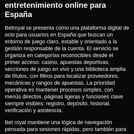
entretenimiento online para
España
Betroyal se presenta como una plataforma digital de
ocio para usuarios en España que buscan un
entorno de juego claro, estable y orientado a la
gestión responsable de la cuenta. El servicio se
organiza en categorías reconocibles desde el
primer acceso: casino, apuestas deportivas,
secciones de juego en vivo y una biblioteca amplia
de títulos, con filtros para localizar proveedores,
mecánicas y rangos de apuestas. La prioridad
operativa es mantener procesos simples, con
menús directos, páginas ligeras y funciones clave
siempre visibles: registro, depósito, historial,
verificación y asistencia.
Bet royal mantiene una lógica de navegación
pensada para sesiones rápidas, pero también para