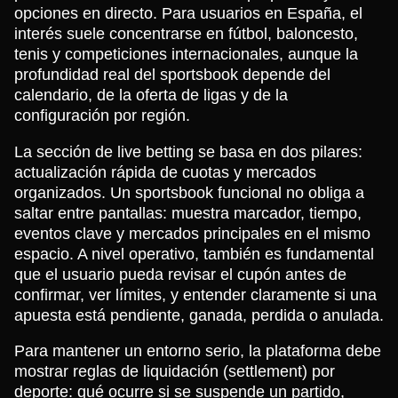
opciones en directo. Para usuarios en España, el
interés suele concentrarse en fútbol, baloncesto,
tenis y competiciones internacionales, aunque la
profundidad real del sportsbook depende del
calendario, de la oferta de ligas y de la
configuración por región.
La sección de live betting se basa en dos pilares:
actualización rápida de cuotas y mercados
organizados. Un sportsbook funcional no obliga a
saltar entre pantallas: muestra marcador, tiempo,
eventos clave y mercados principales en el mismo
espacio. A nivel operativo, también es fundamental
que el usuario pueda revisar el cupón antes de
confirmar, ver límites, y entender claramente si una
apuesta está pendiente, ganada, perdida o anulada.
Para mantener un entorno serio, la plataforma debe
mostrar reglas de liquidación (settlement) por
deporte: qué ocurre si se suspende un partido,